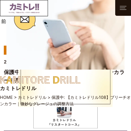
前へ
次へ
一覧へ
Uncategorized
2026/02/19
保護中: 【カミトレドリル108】ブリーチオンカラ
ー｜微妙なグレージュの調整方法
カミトレドリル
HOME
>
カミトレドリル
>
保護中: 【カミトレドリル108】ブリーチオ
ンカラー｜微妙なグレージュの調整方法