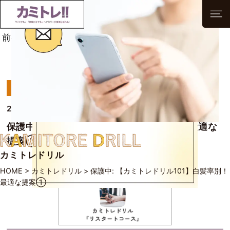
前へ
次へ
一覧へ
カミトレドリル
2025/11/09
保護中: 【カミトレドリル101】白髪率別！最適な
提案①
カミトレドリル
HOME
>
カミトレドリル
>
保護中: 【カミトレドリル101】白髪率別！
最適な提案①