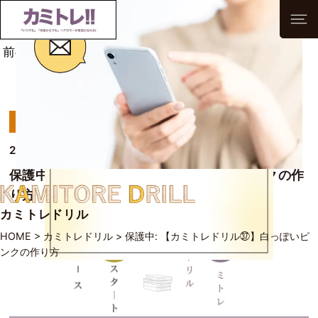
前へ
次へ
一覧へ
カミトレドリル
2023/03/09
保護中: 【カミトレドリル㊲】白っぽいピンクの作
り方
カミトレドリル
HOME
>
カミトレドリル
>
保護中: 【カミトレドリル㊲】白っぽいピ
ンクの作り方