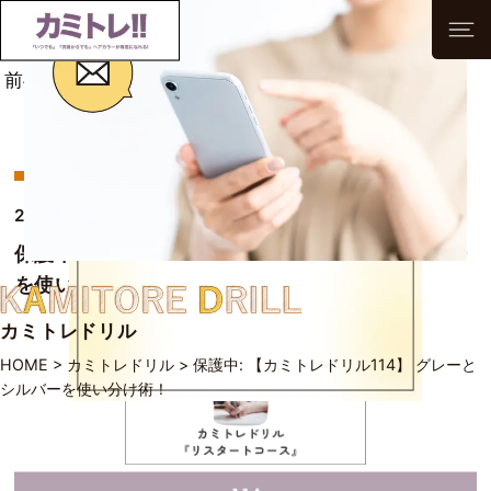
前へ
次へ
一覧へ
2026/05/20
保護中: 【カミトレドリル114】 グレーとシルバー
を使い分け術！
カミトレドリル
HOME
>
カミトレドリル
>
保護中: 【カミトレドリル114】 グレーと
シルバーを使い分け術！