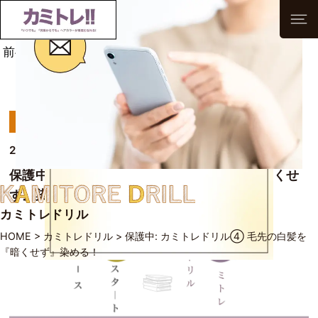
前へ
次へ
一覧へ
カミトレドリル
2021/10/19
保護中: カミトレドリル④ 毛先の白髪を『暗くせ
ず』染める！
カミトレドリル
HOME
>
カミトレドリル
>
保護中: カミトレドリル④ 毛先の白髪を
『暗くせず』染める！