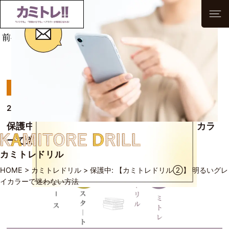
前へ
次へ
一覧へ
カミトレドリル
2021/09/17
保護中: 【カミトレドリル②】 明るいグレイカラ
ーで迷わない方法
カミトレドリル
HOME
>
カミトレドリル
>
保護中: 【カミトレドリル②】 明るいグレ
イカラーで迷わない方法