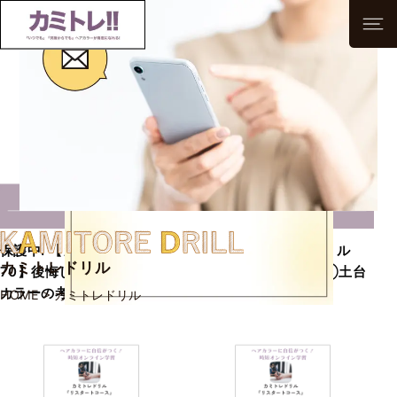
保護中: 【カミトレドリル
保護中: 【カミトレドリル
カミトレドリル
70】後悔しないブリーチオン
69】ブリーチの基本①土台
カラーの考え方
作りが超大事！
HOME
>
カミトレドリル