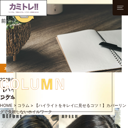
前へ
次へ
一覧へ
本音に応えるテクニック
2019/12/05
【ハイライトをキレイに見せるコツ！】カバーリ
コラム
ングで失敗しないホイルワーク
HOME
>
コラム
>
【ハイライトをキレイに見せるコツ！】カバーリン
グで失敗しないホイルワーク