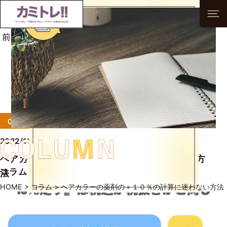
前へ
次へ
一覧へ
0から始める髪色レッスン！
2022/11/04
ヘアカラーの薬剤の＋１０％の計算に迷わない方
コラム
法
HOME
>
コラム
>
ヘアカラーの薬剤の＋１０％の計算に迷わない方法