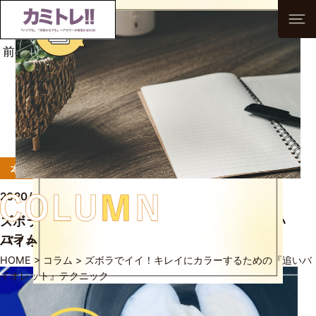
前へ
次へ
一覧へ
本音に応えるテクニック
2020/06/30
ズボラでイイ！キレイにカラーするための『追い
コラム
バイオレット』テクニック
HOME
>
コラム
>
ズボラでイイ！キレイにカラーするための『追いバ
イオレット』テクニック