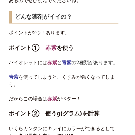
あるのでぜひ読んでくださいね。
どんな薬剤がイイの？
ポイントが2つ！あります。
ポイント①
赤紫
を使う
バイオレットには
赤紫
と
青紫
の2種類があります。
青紫
を使ってしまうと、くすみが強くなってしま
う。
だからこの場合は
赤紫
がベター！
ポイント② 使うg(グラム)を
計算
いくらカンタンにキレイにカラーができるとして